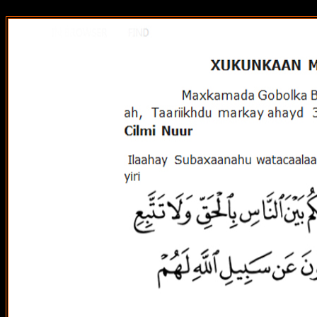
src="http://pagead2.goog